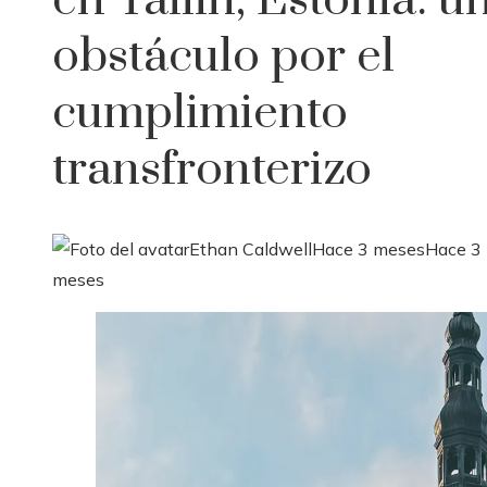
en Tallin, Estonia: u
obstáculo por el
cumplimiento
transfronterizo
Ethan Caldwell
Hace 3 meses
Hace 3
meses