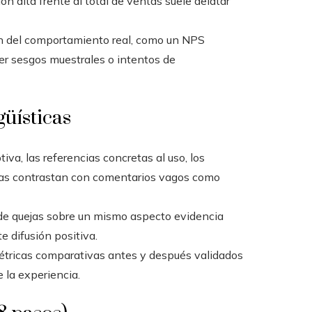
n alta frente al total de ventas suele delatar
en del comportamiento real, como un NPS
r sesgos muestrales o intentos de
güísticas
iva, las referencias concretas al uso, los
das contrastan con comentarios vagos como
n de quejas sobre un mismo aspecto evidencia
e difusión positiva.
 métricas comparativas antes y después validados
e la experiencia.