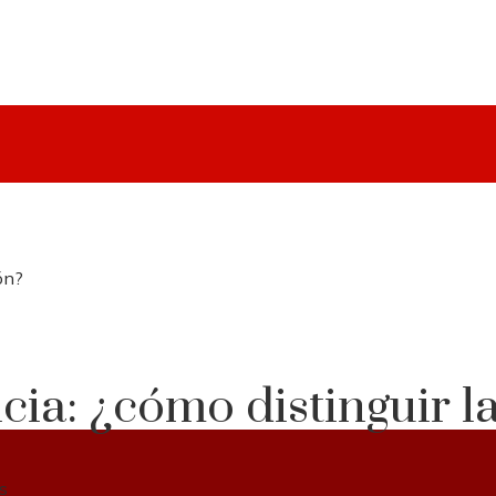
ón?
cia: ¿cómo distinguir l
s