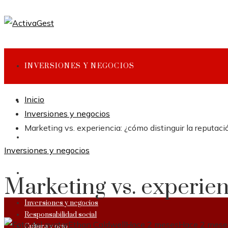
INVERSIONES Y NEGOCIOS
Inicio
RESPONSABILIDAD SOCIAL
Inversiones y negocios
Marketing vs. experiencia: ¿cómo distinguir la reputaci
CULTURA Y OCIO
Inversiones y negocios
CIENCIA Y TECNOLOGÍA
Marketing vs. experien
Inversiones y negocios
Responsabilidad social
Ethan Caldwell
Hace 2 meses
Hace 2 mese
Cultura y ocio