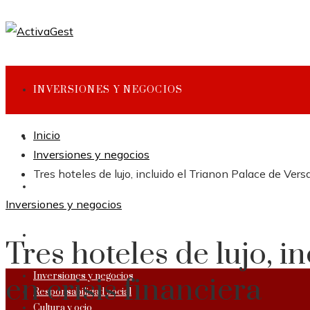
INVERSIONES Y NEGOCIOS
Inicio
RESPONSABILIDAD SOCIAL
Inversiones y negocios
Tres hoteles de lujo, incluido el Trianon Palace de Versal
CULTURA Y OCIO
Inversiones y negocios
CIENCIA Y TECNOLOGÍA
Tres hoteles de lujo, i
Inversiones y negocios
en crisis financiera
Responsabilidad social
Cultura y ocio