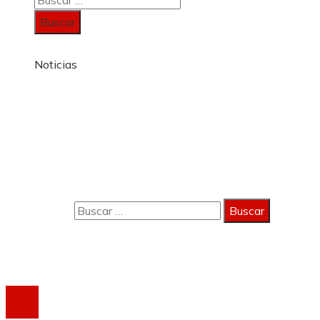
Noticias
Información
Política de Privacidad
Quiénes Somos
Contacto
Buscar:
Copyright 2023 © activagest | Todos los derechos
reservados.