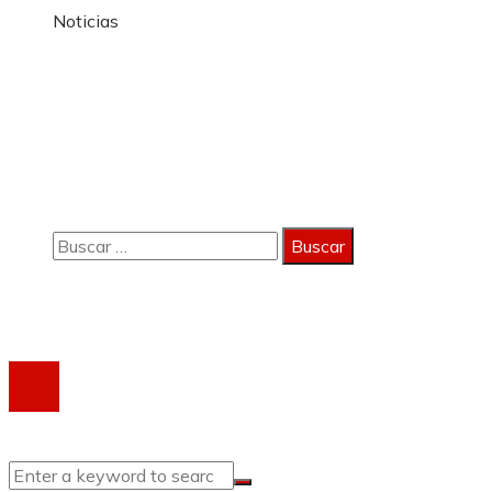
Noticias
Información
Política de Privacidad
Quiénes Somos
Contacto
Buscar:
Copyright 2023 © activagest | Todos los derechos
reservados.