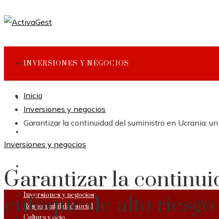
INVERSIONES Y NEGOCIOS
Inicio
RESPONSABILIDAD SOCIAL
Inversiones y negocios
Garantizar la continuidad del suministro en Ucrania: un
CULTURA Y OCIO
Inversiones y negocios
CIENCIA Y TECNOLOGÍA
Garantizar la continui
Inversiones y negocios
enfoque de alto riesgo
Responsabilidad social
Cultura y ocio