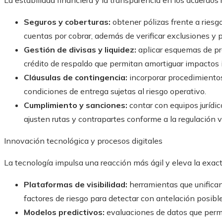
La estabilidad financiera y la transparencia en los acuerdos
Seguros y coberturas:
obtener pólizas frente a riesgo 
cuentas por cobrar, además de verificar exclusiones y 
Gestión de divisas y liquidez:
aplicar esquemas de pr
crédito de respaldo que permitan amortiguar impactos
Cláusulas de contingencia:
incorporar procedimientos 
condiciones de entrega sujetas al riesgo operativo.
Cumplimiento y sanciones:
contar con equipos jurídi
ajusten rutas y contrapartes conforme a la regulación v
Innovación tecnológica y procesos digitales
La tecnología impulsa una reacción más ágil y eleva la exac
Plataformas de visibilidad:
herramientas que unifican
factores de riesgo para detectar con antelación posible
Modelos predictivos:
evaluaciones de datos que permi