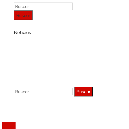
Buscar:
Noticias
Información
Política de Privacidad
Quiénes Somos
Contacto
Buscar:
Copyright 2023 © activagest | Todos los derechos
reservados.