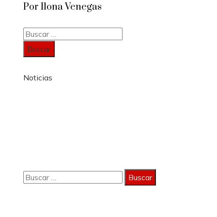
Por Ilona Venegas
Buscar:
Noticias
Información
Política de Privacidad
Quiénes Somos
Contacto
Buscar:
Copyright 2023 © activagest | Todos los derechos
reservados.