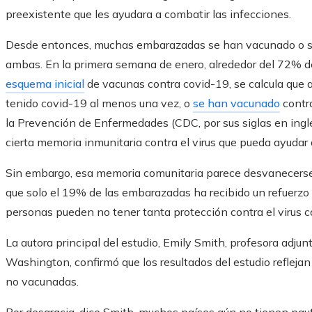
preexistente que les ayudara a combatir las infecciones.
Desde entonces, muchas embarazadas se han vacunado o se
ambas. En la primera semana de enero, alrededor del 72% d
esquema inicial
de vacunas contra covid-19, se calcula que 
tenido covid-19 al menos una vez, o
se han vacunado
contra
la Prevención de Enfermedades (CDC, por sus siglas en inglé
cierta memoria inmunitaria contra el virus que pueda ayudar 
Sin embargo, esa memoria comunitaria parece desvanecerse
que solo el 19% de las embarazadas ha recibido un refuerzo 
personas pueden no tener tanta protección contra el virus c
La autora principal del estudio, Emily Smith, profesora adju
Washington, confirmó que los resultados del estudio refleja
no vacunadas.
Por desgracia, dice Smith, muchos países aún no tienen pau