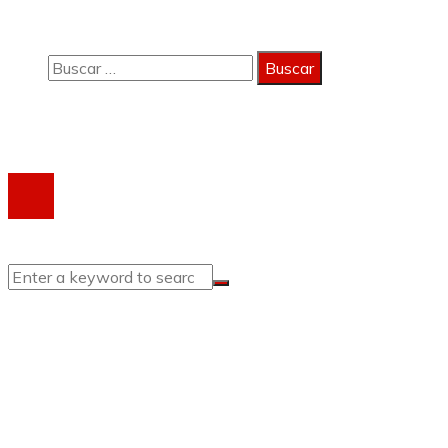
Contacto
Buscar:
Copyright 2023 © activagest | Todos los derechos
reservados.